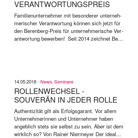
VERANTWORTUNGSPREIS
Fa­mi­li­en­un­ter­neh­mer mit be­son­de­rer un­ter­neh­
me­ri­scher Ver­ant­wor­tung kön­nen sich jetzt für
den Be­ren­berg-Preis für un­ter­neh­me­ri­sche Ver­
ant­wor­tung be­wer­ben! Seit 2014 zeich­net Be­
ren­berg re­gel­mä­ßig deut­sche Fa­mi­li­en­un­ter­neh­
men aus, die auf krea­ti­ve Wei­se ge­sell­schaft­li­
ches En­ga­ge­ment und Un­ter­neh­mens­zweck
mit­ein­an­der ver­bin­den.
14.05.2018 -
News
,
Seminare
ROLLENWECHSEL -
SOUVERÄN IN JEDER ROLLE
Authentizität gilt als Erfolgsgarant. Vor allem
Unternehmerinnen und Unternehmer haben
angeblich stets sie selbst zu sein. Aber ist dem
wirklich so? Von Rai­ner Nier­mey­er Der idea­le