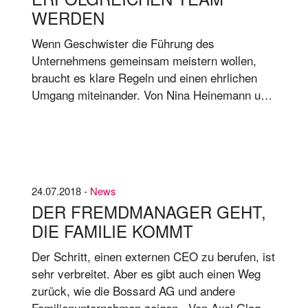
WERDEN
Wenn Geschwister die Führung des
Unternehmens gemeinsam meistern wollen,
braucht es klare Regeln und einen ehrlichen
Umgang miteinander. Von Nina Hei­nemann und
Dr. Arno Leh­mann-Tolk­mitt* Wach­sen­de Kom­
ple­xi­tät der Füh­rungs­auf­ga­ben und ein Wer­te­
wan­del hin zu mehr Team­ori­en­tie­rung ha­ben
dazu ge­führt, dass Teams in der Füh­rung von
Un­ter­neh­men heu­te nichts Un­ge­wöhn­li­ches
24.07.2018 -
News
mehr sind.
DER FREMDMANAGER GEHT,
DIE FAMILIE KOMMT
Der Schritt, einen externen CEO zu berufen, ist
sehr verbreitet. Aber es gibt auch einen Weg
zurück, wie die Bossard AG und andere
Familienunternehmen zeigen. Von Axel Glo­ger*