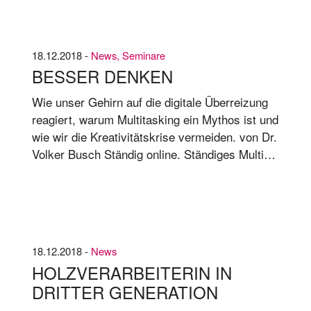
18.12.2018 -
News
,
Seminare
BESSER DENKEN
Wie unser Gehirn auf die digitale Überreizung
reagiert, warum Multitasking ein Mythos ist und
wie wir die Kreativitätskrise vermeiden. von Dr.
Vol­ker Busch Stän­dig on­line. Stän­di­ges Mul­ti­
tas­king. In der di­gi­ta­len Le­bens- und Ar­beits­
welt ist un­ser Ge­hirn im Dau­er­ein­satz.
18.12.2018 -
News
HOLZVERARBEITERIN IN
DRITTER GENERATION