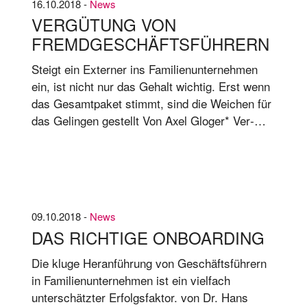
16.10.2018 -
News
ter­neh­men, ei­nem Un­ter­neh­men der PwC-
VERGÜTUNG VON
Grup­pe, zum „Fa­mi­li­en­un­ter­neh­mer des Jah­
FREMDGESCHÄFTSFÜHRERN
res“ aus­ge­zeich­net.
Steigt ein Externer ins Familienunternehmen
ein, ist nicht nur das Gehalt wichtig. Erst wenn
das Gesamtpaket stimmt, sind die Weichen für
das Gelingen gestellt Von Axel Glo­ger* Ver­
hand­lun­gen über das Ge­halt ge­hen manch­mal
so: Der Un­ter­neh­mer stellt sich hin und be-
schreibt sei­ne Li­nie.
09.10.2018 -
News
DAS RICHTIGE ONBOARDING
Die kluge Heranführung von Geschäftsführern
in Familienunternehmen ist ein vielfach
unterschätzter Erfolgsfaktor. von Dr. Hans