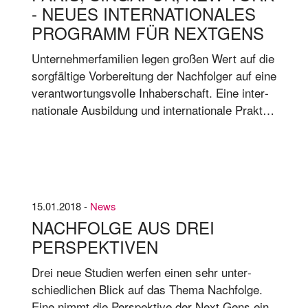
- NEUES INTERNATIONALES
PROGRAMM FÜR NEXTGENS
Un­ter­neh­mer­fa­mi­li­en le­gen gro­ßen Wert auf die
sorg­fäl­ti­ge Vor­be­rei­tung der Nach­fol­ger auf eine
ver­ant­wor­tungs­vol­le In­ha­ber­schaft. Eine in­ter­
na­tio­na­le Aus­bil­dung und in­ter­na­tio­na­le Prak­ti­
ka ge­hö­ren dazu. Und auch ein Her­an­füh­ren an
die ganz be­son­de­ren Chan­cen und Her­aus­for­
de­run­gen von Fa­mi­li­en­un­ter­neh­men.
15.01.2018 -
News
NACHFOLGE AUS DREI
PERSPEKTIVEN
Drei neue Stu­di­en wer­fen ei­nen sehr un­ter­
schied­li­chen Blick auf das The­ma Nach­fol­ge.
Eine nimmt die Per­spek­ti­ve der Next Gens ein,