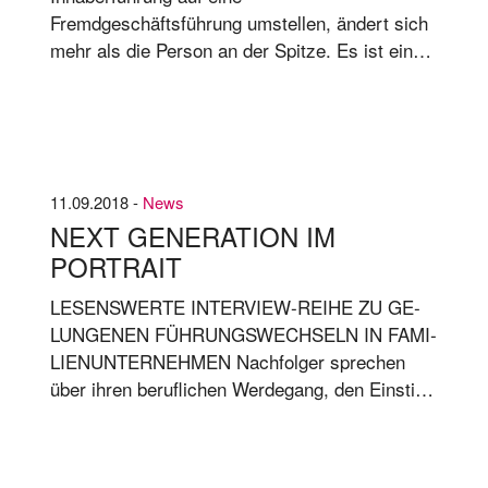
Fremdgeschäftsführung umstellen, ändert sich
mehr als die Person an der Spitze. Es ist ein
kompletter, meist kolossal unterschätzter
Systemwechsel. Von Sa­bi­ne Strick Bei Oet­ker
hat es 126 Jah­re ge­dau­ert, be­vor im Jahr 2017
erst­mals ein Nicht-Fa­mi­li­en­mit­glied die Ge­schi­
cke des Fa­mi­li­en­un­ter­neh­mens lei­ten durf­te.
11.09.2018 -
News
NEXT GENERATION IM
PORTRAIT
LE­SENS­WER­TE IN­TER­VIEW-REI­HE ZU GE­
LUN­GE­NEN FÜH­RUNGS­WECH­SELN IN FA­MI­
LI­EN­UN­TER­NEH­MEN Nach­fol­ger spre­chen
über ih­ren be­ruf­li­chen Wer­de­gang, den Ein­stieg
ins Fa­mi­li­en­un­ter­neh­men und ihre un­ter­neh­me­
ri­schen Stra­te­gi­en für die Zu­kunft. Le­sen Sie
alle In­ter­views jetzt im Voll­text auf un­se­rer