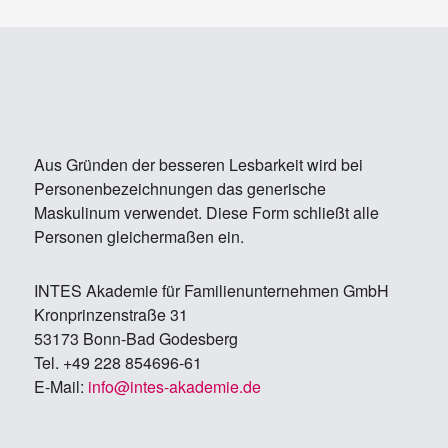
Aus Gründen der besseren Lesbarkeit wird bei
Personenbezeichnungen das generische
Maskulinum verwendet. Diese Form schließt alle
Personen gleichermaßen ein.
IN­TES Aka­de­mie für Fa­mi­li­en­un­ter­neh­men GmbH
Kron­prin­zen­stra­ße 31
53173 Bonn-Bad Go­des­berg
Tel. +49 228 854696-61
E-Mail:
info@in­tes-aka­de­mie.de