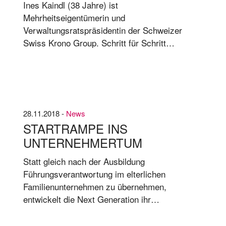
Ines Kaindl (38 Jahre) ist
Mehrheitseigentümerin und
Verwaltungsratspräsidentin der Schweizer
Swiss Krono Group. Schritt für Schritt
organisiert sie das Unternehmen um. von Nor­
bert Küh­nis* Frau Kaindl, wie sah Ihr Weg ins
Familienunternehmen aus?INES KAINDL: Ich
bin sehr un­ter­neh­mens­nah auf­ge­wach­sen und
war mit mei­nem Va­ter oft in un­se­ren Wer­ken
28.11.2018 -
News
un­ter­wegs.
STARTRAMPE INS
UNTERNEHMERTUM
Statt gleich nach der Ausbildung
Führungsverantwortung im elterlichen
Familienunternehmen zu übernehmen,
entwickelt die Next Generation ihr
Unternehmer-Gen oft erst einmal in der
Gründung oder auch Finanzierung eines Start-