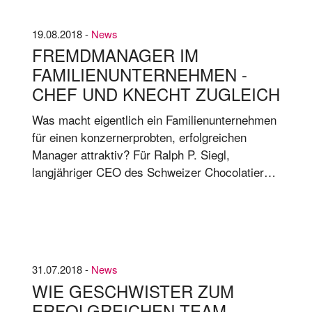
Web­sei­te: Nils Beck­mann, Del­ta Pro­na­tu­ra &
Dr.
19.08.2018 -
News
FREMDMANAGER IM
FAMILIENUNTERNEHMEN -
CHEF UND KNECHT ZUGLEICH
Was macht eigentlich ein Familienunternehmen
für einen konzernerprobten, erfolgreichen
Manager attraktiv? Für Ralph P. Siegl,
langjähriger CEO des Schweizer Chocolatiers
Läderach, sind es viele Aspekte. Bei Lä­derach
fehl­te ein Nach­fol­ger aus der Fa­mi­lie.
31.07.2018 -
News
WIE GESCHWISTER ZUM
ERFOLGREICHEN TEAM