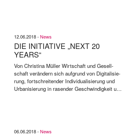
un­ter­neh­men ist klar, dass die gro­ßen neu­en
Ide­en wahr­schein­lich nicht mehr im All­gäu auf
der grü­nen Wie­se von den haus­ei­ge­nen In­ge­
nieu­ren in Ei­gen­re­gie aus­ge­tüf­telt wer­den.
12.06.2018 -
News
DIE INITIATIVE „NEXT 20
YEARS“
Von Chris­ti­na Mül­ler Wirt­schaft und Ge­sell­
schaft ver­än­dern sich auf­grund von Di­gi­ta­li­sie­
rung, fort­schrei­ten­der In­di­vi­dua­li­sie­rung und
Ur­ba­ni­sie­rung in ra­sen­der Ge­schwin­dig­keit und
zwin­gen Un­ter­neh­men zu fun­da­men­ta­len An­
pas­sun­gen. Fa­mi­li­en­un­ter­neh­men sind da­von
nicht aus­ge­nom­men. Nä­hern sich Un­ter­neh­men
da­mit im­mer mehr an?
06.06.2018 -
News