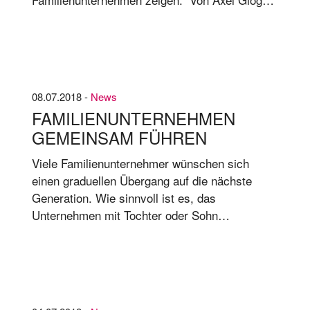
Ha­ni­el wird schon seit vie­len Jah­ren von ei­nem
fa­mi­li­en­frem­den CEO ge­führt, eben­so die
Keks­mar­ke Gries­son-de Beu­kela­er.
08.07.2018 -
News
FAMILIENUNTERNEHMEN
GEMEINSAM FÜHREN
Viele Familienunternehmer wünschen sich
einen graduellen Übergang auf die nächste
Generation. Wie sinnvoll ist es, das
Unternehmen mit Tochter oder Sohn
gemeinsam zu führen – und zwar nicht nur für
die kurze Zeit der Übergabe? Von Nina Hei­
nemann* Zeigt sich ein Kind ge­eig­net und
grund­sätz­lich be­reit, in das Fa­mi­li­en­un­ter­neh­
men ein­zu­tre­ten, sind die El­tern eine gro­ße