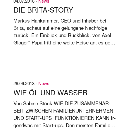
04.07.2018 -
News
Sor­ge los: Die Zu­kunft des Un­ter­neh­mens
DIE BRITA-STORY
scheint ge­si­chert, eine Ant­wort auf die zen­tra­le
Fra­ge „Wie geht es wei­ter mit un­se­rer Fir­ma?“
Markus Hankammer, CEO und Inhaber bei
end­lich ge­fun­den.
Brita, schaut auf eine gelungene Nachfolge
zurück. Ein Einblick und Rückblick. von Axel
Glo­ger* Papa tritt eine wei­te Rei­se an, es geht
nach Chi­le. Er be­sucht sei­nen Sohn, Mar­kus
Han­kam­mer.
26.06.2018 -
News
WIE ÖL UND WASSER
Von Sa­bi­ne Strick WIE DIE ZU­SAM­MEN­AR­
BEIT ZWI­SCHEN FA­MI­LI­EN­UN­TER­NEH­MEN
UND START-UPS FUNK­TIO­NIE­REN KANN Ir­
gend­was mit Start-ups. Den meis­ten Fa­mi­li­en­