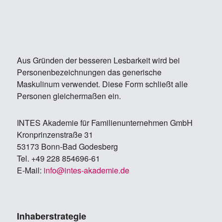
Aus Gründen der besseren Lesbarkeit wird bei
Personenbezeichnungen das generische
Maskulinum verwendet. Diese Form schließt alle
Personen gleichermaßen ein.
IN­TES Aka­de­mie für Fa­mi­li­en­un­ter­neh­men GmbH
Kron­prin­zen­stra­ße 31
53173 Bonn-Bad Go­des­berg
Tel. +49 228 854696-61
E-Mail:
info@in­tes-aka­de­mie.de
Inhaberstrategie