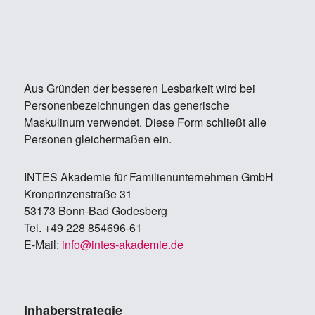
Aus Gründen der besseren Lesbarkeit wird bei
Personenbezeichnungen das generische
Maskulinum verwendet. Diese Form schließt alle
Personen gleichermaßen ein.
IN­TES Aka­de­mie für Fa­mi­li­en­un­ter­neh­men GmbH
Kron­prin­zen­stra­ße 31
53173 Bonn-Bad Go­des­berg
Tel. +49 228 854696-61
E-Mail:
info@in­tes-aka­de­mie.de
Inhaberstrategie