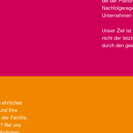
bei der Planu
Nachfolgerege
Unternehmen a
Unser Ziel ist
nicht der letz
durch den ge
n ehrliches
und Ihre
der Familie,
n? Bei uns
ähnlichen