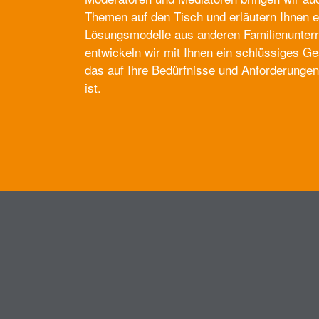
Themen auf den Tisch und erläutern Ihnen e
Lösungsmodelle aus anderen Familienunte
entwickeln wir mit Ihnen ein schlüssiges G
das auf Ihre Bedürfnisse und Anforderunge
ist.