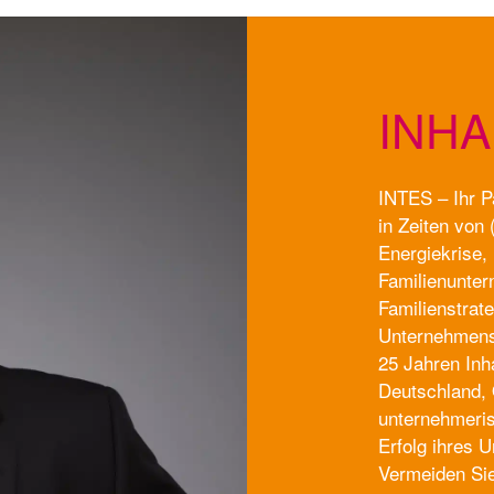
INH
INTES – Ihr P
in Zeiten von 
Energiekrise,
Familienunter
Familienstrate
Unternehmenss
25 Jahren Inh
Deutschland, 
unternehmeri
Erfolg ihres U
Vermeiden Sie 