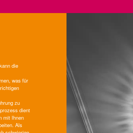
kann die
hmen, was für
richtigen
hrung zu
eprozess dient
 mit Ihnen
beiten. Als
ch schwierige