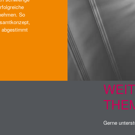
rfolgreiche
rnehmen. So
esamtkonzept,
n abgestimmt
WEI
THE
Gerne unterst