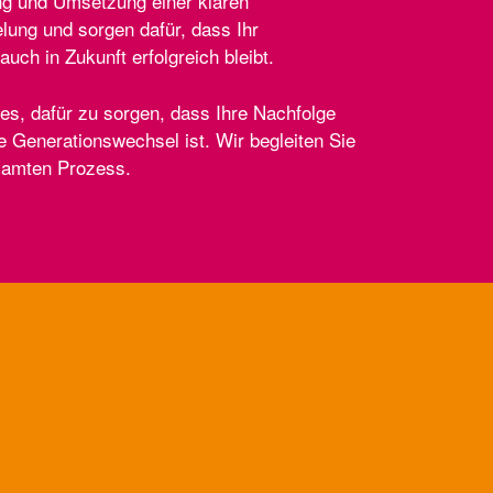
ng und Umsetzung einer klaren
lung und sorgen dafür, dass Ihr
uch in Zukunft erfolgreich bleibt.
 es, dafür zu sorgen, dass Ihre Nachfolge
te Generationswechsel ist. Wir begleiten Sie
samten Prozess.