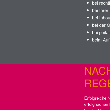
bei recht
bei Ihre
bei Inh
bei der 
bei phila
beim Auf
NAC
REG
Erfolgreiche 
erfolgreichen