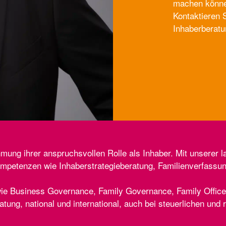
machen können
Kontaktieren S
Inhaberberatu
ng ihrer anspruchsvollen Rolle als Inhaber. Mit unserer la
ompetenzen wie Inhaberstrategieberatung, Familienverfassu
ie Business Governance, Family Governance, Family Office,
ratung, national und international, auch bei steuerlichen und 