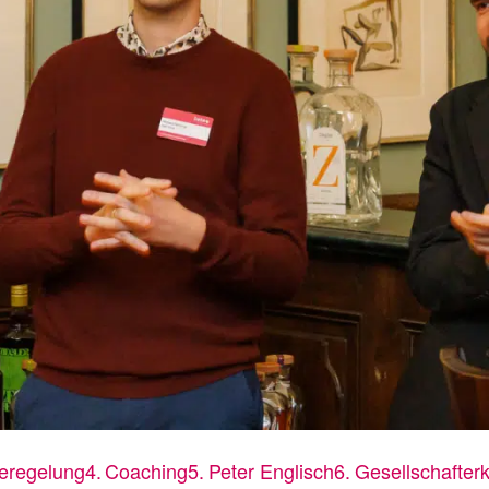
e­regelung
Coaching
Peter Englisch
Gesellschafte