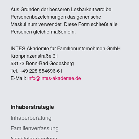
Aus Gründen der besseren Lesbarkeit wird bei
Personenbezeichnungen das generische
Maskulinum verwendet. Diese Form schließt alle
Personen gleichermaßen ein.
IN­TES Aka­de­mie für Fa­mi­li­en­un­ter­neh­men GmbH
Kron­prin­zen­stra­ße 31
53173 Bonn-Bad Go­des­berg
Tel. +49 228 854696-61
E-Mail:
info@in­tes-aka­de­mie.de
Inhaberstrategie
Inhaberberatung
Familienverfassung
Nachfolgeregelung