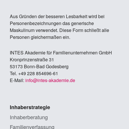
Aus Gründen der besseren Lesbarkeit wird bei
Personenbezeichnungen das generische
Maskulinum verwendet. Diese Form schließt alle
Personen gleichermaßen ein.
IN­TES Aka­de­mie für Fa­mi­li­en­un­ter­neh­men GmbH
Kron­prin­zen­stra­ße 31
53173 Bonn-Bad Go­des­berg
Tel. +49 228 854696-61
E-Mail:
info@in­tes-aka­de­mie.de
Inhaberstrategie
Inhaberberatung
Familienverfassung