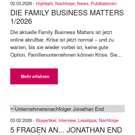
02.03.2026 -
Highlight
,
Nachfolge
,
News
,
Publikationen
DIE FAMILY BUSINESS MATTERS
1/​2026
Die aktuelle Family Business Matters ist jetzt
online abrufbar. Krise ist jetzt normal – und zu
warten, bis sie wieder vorbei ist, keine gute
Option. Familienunternehmen können Krise. Sie
schaffen es, sich auch unter schwierigen
Rahmenbedingungen immer wieder neu zu
erfinden. Krisensicherheit entsteht durch
Mehr erfahren
Innovation – nicht als Selbstzweck, sondern als
strategisches Zukunftsprinzip. Auf welchen ...
03.02.2026 -
Blogartikel
,
Interview
,
Lesetipps
,
Nachfolge
5 FRAGEN AN... JONATHAN END