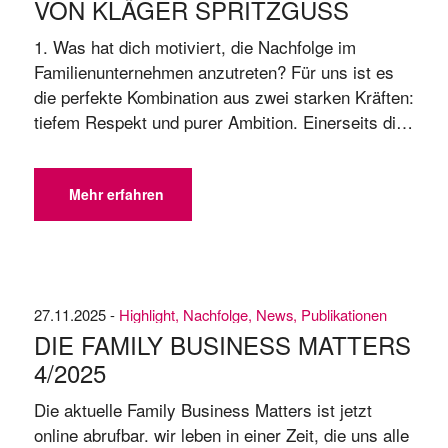
VON KLÄGER SPRITZGUSS
1. Was hat dich motiviert, die Nachfolge im
Familienunternehmen anzutreten? Für uns ist es
die perfekte Kombination aus zwei starken Kräften:
tiefem Respekt und purer Ambition. Einerseits die
Verbundenheit mit dem, was unsere Familie
aufgebaut hat – ein Unternehmen, das für Qualität
und Präzision „Made in Black Forest“ steht.
Mehr erfahren
Andererseits sehen wir als neue Generation ...
27.11.2025 -
Highlight
,
Nachfolge
,
News
,
Publikationen
DIE FAMILY BUSINESS MATTERS
4/​2025
Die aktuelle Family Business Matters ist jetzt
online abrufbar. wir leben in einer Zeit, die uns alle