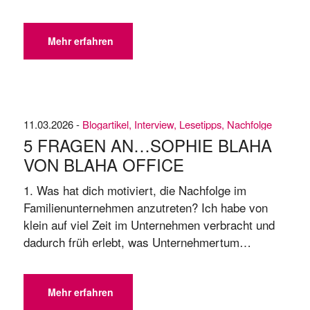
Spannungsfall strategisch gedacht werden muss
und weshalb es nicht reicht, nur auf bekannte
Krisenszenarien vorbereitet zusein, steht in der
Mehr erfahren
Titelstory. ➡️ TITELSTORY: Whatever it
takesResilienz im Spannungsfall als neue Aufgabe
...
11.03.2026 -
Blogartikel
,
Interview
,
Lesetipps
,
Nachfolge
5 FRAGEN AN…SOPHIE BLAHA
VON BLAHA OFFICE
1. Was hat dich motiviert, die Nachfolge im
Familienunternehmen anzutreten? Ich habe von
klein auf viel Zeit im Unternehmen verbracht und
dadurch früh erlebt, was Unternehmertum
bedeutet. Schon als Kind habe ich gesehen, was
es bedeutet, Verantwortung zu übernehmen und
ein Umfeld aktiv mitzugestalten. Dieser Gedanke
Mehr erfahren