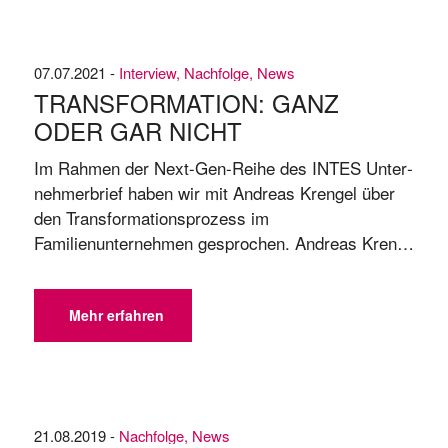
07.07.2021 -
Interview
,
Nachfolge
,
News
TRANSFORMATION: GANZ
ODER GAR NICHT
Im Rahmen der Next-Gen-Reihe des IN­TES Un­ter­
neh­mer­brief haben wir mit Andreas Krengel über
den Transformationsprozess im
Familienunternehmen gesprochen. An­dre­as Kren­
gel, 3. Ge­ne­ra­ti­on bei WEPA, hat viel vor: Seit
2019 treibt er in en­ger Ab­stim­mung und Zu­sam­
men­ar­beit mit sei­nen Vor­stands­kol­le­gen und der
Mehr erfahren
Füh­rungs­mann­schaft von Arns­berg aus die Stra­te­
gie­um­set­zung und den Trans­for­ma­ti­ons­pro­zess
von WEPA im Eil­tem­po vor­an. Der Her­stel­ler ...
21.08.2019 -
Nachfolge
,
News