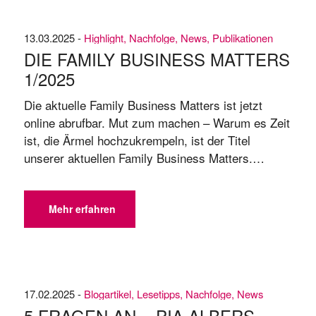
besonders im beruflichen Kontext. In
Familienunternehmen sollten ...
13.03.2025 -
Highlight
,
Nachfolge
,
News
,
Publikationen
DIE FAMILY BUSINESS MATTERS
1/​2025
Die aktuelle Family Business Matters ist jetzt
online abrufbar. Mut zum machen – Warum es Zeit
ist, die Ärmel hochzukrempeln, ist der Titel
unserer aktuellen Family Business Matters.
Familienunternehmern müssen ihre Zukunft wieder
selbst in die Hand nehmen, wenn sie die
Wirtschaftswende schaffen möchten. ➡️
Mehr erfahren
TITELSTORY: „Machen statt meckern: Warum es
Zeit ist, die Ärmel ...
17.02.2025 -
Blogartikel
,
Lesetipps
,
Nachfolge
,
News
5 FRAGEN AN... PIA ALBERS