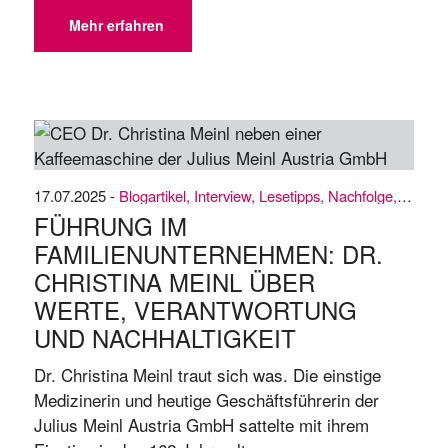
INTES-Magazins Family Business Matters! In
Zeiten großer Umbrüche steht auch die Welt der
Mehr erfahren
Familienunternehmen vor neuen Fragen: Was
bedeutet das neue Sondervermögen? ...
17.07.2025 -
Blogartikel
,
Interview
,
Lesetipps
,
Nachfolge
,
Strate
FÜHRUNG IM
FAMILIENUNTERNEHMEN: DR.
CHRISTINA MEINL ÜBER
WERTE, VERANTWORTUNG
UND NACHHALTIGKEIT
Dr. Christina Meinl traut sich was. Die einstige
Medizinerin und heutige Geschäftsführerin der
Julius Meinl Austria GmbH sattelte mit ihrem