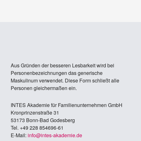
Aus Gründen der besseren Lesbarkeit wird bei
Personenbezeichnungen das generische
Maskulinum verwendet. Diese Form schließt alle
Personen gleichermaßen ein.
IN­TES Aka­de­mie für Fa­mi­li­en­un­ter­neh­men GmbH
Kron­prin­zen­stra­ße 31
53173 Bonn-Bad Go­des­berg
Tel. +49 228 854696-61
E-Mail:
info@in­tes-aka­de­mie.de