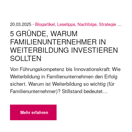
Emotionen spielen die rechtlichen und steuerlichen
Aspekte eine wichtige ...
20.03.2025 -
Blogartikel
,
Lesetipps
,
Nachfolge
,
Strategie & Unternehmensführung
5 GRÜNDE, WARUM
FAMILIENUNTERNEHMER IN
WEITERBILDUNG INVESTIEREN
SOLLTEN
Von Führungskompetenz bis Innovationskraft: Wie
Weiterbildung in Familienunternehmen den Erfolg
sichert. Warum ist Weiterbildung so wichtig (für
Familienunternehmer)? Stillstand bedeutet
Rückschritt – insbesondere in einer sich rasant
wandelnden Wirtschaftswelt. Menschen sind dazu
gemacht, sich weiterzuentwickeln – nicht nur
Mehr erfahren
körperlich, sondern auch geistig. Genau deshalb
ist kontinuierliche Weiterbildung unverzichtbar,