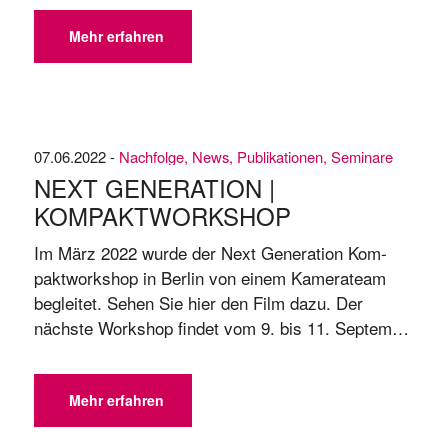
Jahres“. ➡️ TITELSTORY: „Die Anzahl geeigneter
Unternehmenslenker steigt nicht parallel zur
Mehr erfahren
Größe der Familie“, Martin Wentzler und Mathias
Thielen über Zusammenhalt, Innovation und
Zuversicht 🔸 „Meine Skulptur ‚Embrace ...
07.06.2022 -
Nachfolge
,
News
,
Publikationen
,
Seminare
NEXT GENERATION |
KOMPAKTWORKSHOP
Im März 2022 wur­de der Next Ge­ne­ra­ti­on Kom­
pakt­work­shop in Ber­lin von ei­nem Ka­me­ra­team
be­glei­tet. Se­hen Sie hier den Film dazu. Der
nächs­te Work­shop fin­det vom 9. bis 11. Sep­tem­
ber 2022 in Köln statt. Bei In­ter­es­se an ei­ner Teil­
nah­me kon­tak­tie­ren Sie bit­te un­se­re Se­mi­nar-Or­
ga­ni­sa­ti­on di­rekt un­ter +49 228 854696-61.
Mehr erfahren