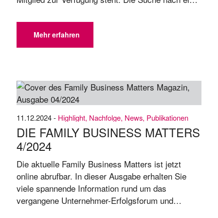
externen Nachfolge bietet in solchen Fällen eine
gute Alternative, um das Fortbestehen des
Unternehmens zu sichern. Doch dieser Prozess
Mehr erfahren
erfordert sorgfältige Planung und strategisches
Vorgehen. Warum eine externe Nachfolge eine
Option ...
11.12.2024 -
Highlight
,
Nachfolge
,
News
,
Publikationen
DIE FAMILY BUSINESS MATTERS
4/​2024
Die aktuelle Family Business Matters ist jetzt
online abrufbar. In dieser Ausgabe erhalten Sie
viele spannende Information rund um das
vergangene Unternehmer-Erfolgsforum und
unseren Preisträger „Familienunternehmer des