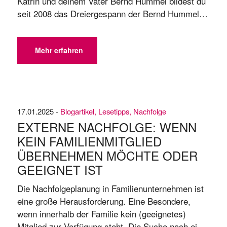
Katrin und deinem Vater Bernd Hummel bildest du
seit 2008 das Dreiergespann der Bernd Hummel
Holding. War das von Anfang an so geplant?JULIA
HUMMEL: Nein, eigentlich nicht. Nach meinem
dualen BWL-Studium bei Otto habe ich erst einmal
Mehr erfahren
bei verschiedenen Modeunternehmen im Einkauf
und ...
17.01.2025 -
Blogartikel
,
Lesetipps
,
Nachfolge
EXTERNE NACHFOLGE: WENN
KEIN FAMILIENMITGLIED
ÜBERNEHMEN MÖCHTE ODER
GEEIGNET IST
Die Nachfolgeplanung in Familienunternehmen ist
eine große Herausforderung. Eine Besondere,
wenn innerhalb der Familie kein (geeignetes)
Mitglied zur Verfügung steht. Die Suche nach einer