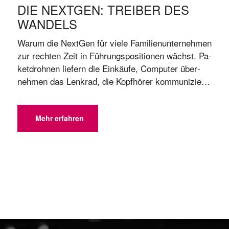
DIE NEXTGEN: TREIBER DES
WANDELS
War­um die Next­Gen für vie­le Fa­mi­li­en­un­ter­neh­men
zur rech­ten Zeit in Füh­rungs­po­si­tio­nen wächst. Pa­
ket­droh­nen lie­fern die Ein­käu­fe, Com­pu­ter über­
neh­men das Lenk­rad, die Kopf­hö­rer kom­mu­ni­zie­
ren mit den Turn­schu­hen. Hoch­re­gal­la­ger lau­fen
voll­au­to­ma­tisch, Al­go­rith­men re­geln die Prei­se im
On­line­shop, und der Lo­gis­tik­part­ner vie­ler Fir­men
Mehr erfahren
ist ein IT-Start-up. Wir ste­cken mit­ten im di­gi­ta­len
Wan­del, für den längst noch nicht alle ...