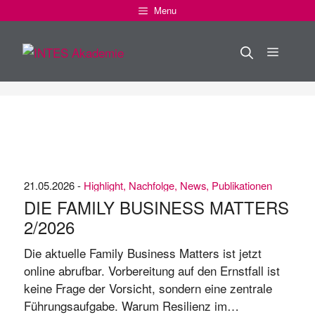
Zum
Menu
Inhalt
springen
Menü
Home
>
Nachfolge
21.05.2026 -
Highlight
,
Nachfolge
,
News
,
Publikationen
DIE FAMILY BUSINESS MATTERS
2/​2026
Die aktuelle Family Business Matters ist jetzt
online abrufbar. Vorbereitung auf den Ernstfall ist
keine Frage der Vorsicht, sondern eine zentrale
Führungsaufgabe. Warum Resilienz im