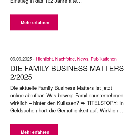
Einstieg in das 162 Jahre alte
Familienunternehmen auf die Kaffeerösterei um.
Was bedeutet es, die Führung im
Familienunternehmen zu übernehmen und es
Mehr erfahren
verantwortungsvoll in die Zukunft zu führen?Dr.
Christina Meinl zeigt in diesem Gespräch, wie ...
06.06.2025 -
Highlight
,
Nachfolge
,
News
,
Publikationen
DIE FAMILY BUSINESS MATTERS
2/​2025
Die aktuelle Family Business Matters ist jetzt
online abrufbar. Was bewegt Familienunternehmen
wirklich – hinter den Kulissen? ➡️ TITELSTORY: In
Geldsachen hört die Gemütlichkeit auf. Wirklich?
Eine neue Studie gibt erstmals Einblicke in die
Ausschüttungspolitik von Familienunternehmen 📍
Vom Baum der Vorfahren pflücken, über die
Mehr erfahren