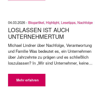
hat mich nie losgelassen. Die Entscheidung, die
Nachfolge anzutreten, ...
04.03.2026 -
Blogartikel
,
Highlight
,
Lesetipps
,
Nachfolge
LOSLASSEN IST AUCH
UNTERNEHMERTUM
Michael Lindner über Nachfolge, Verantwortung
und Familie Was bedeutet es, ein Unternehmen
über Jahrzehnte zu prägen und es schließlich
loszulassen? In „Wir sind Unternehmer, keine
Unterlasser“ erzählt Michael Lindner gemeinsam
mit seiner Frau und seinen vier Kindern von
Verantwortung, Erwartung, Konflikten und dem
Mehr erfahren
bewussten Schritt in den Generationenwechsel.
Ein persönlicher Einblick in die unternehmerische
Seite ...