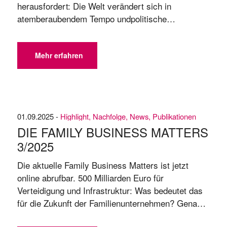
herausfordert: Die Welt verändert sich in
atemberaubendem Tempo undpolitische
Unsicherheit lässt verlässliche
Rahmenbedingungenvermissen. Gerade jetzt sind
Familienunternehmengefragt, Verantwortung zu
Mehr erfahren
übernehmen – nicht nur für sich selbst und ihre
Mitarbeitenden, sondern auch für unsere
Demokratie und die Gesellschaft. Was ...
01.09.2025 -
Highlight
,
Nachfolge
,
News
,
Publikationen
DIE FAMILY BUSINESS MATTERS
3/​2025
Die aktuelle Family Business Matters ist jetzt
online abrufbar. 500 Milliarden Euro für
Verteidigung und Infrastruktur: Was bedeutet das
für die Zukunft der Familienunternehmen? Genau
darum geht es in der neuen Ausgabe unseres