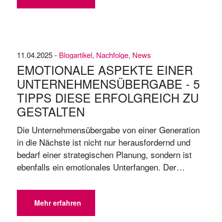
Bedeutung des Selbstverständnisses der
Unternehmerfamilie bei der Gewinnverwendung📍
„Man trifft ...
11.04.2025 -
Blogartikel
,
Nachfolge
,
News
EMOTIONALE ASPEKTE EINER
UNTERNEHMENSÜBERGABE - 5
TIPPS DIESE ERFOLGREICH ZU
GESTALTEN
Die Unternehmensübergabe von einer Generation
in die Nächste ist nicht nur herausfordernd und
bedarf einer strategischen Planung, sondern ist
ebenfalls ein emotionales Unterfangen. Der
emotionale Faktor der übergabe ist nicht zu
unterschätzen, denn ist ein entscheidender
Moment im Leben einer Familienunternehmerin
Mehr erfahren
oder eines Familienunternehmers. Neben den