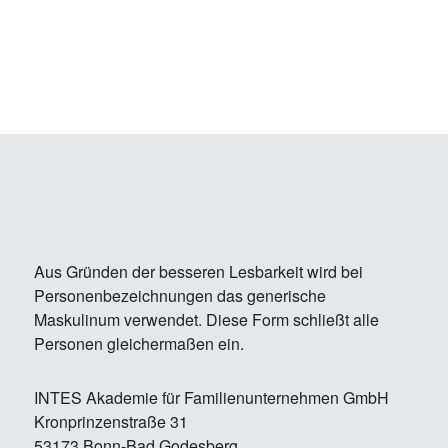
Aus Gründen der besseren Lesbarkeit wird bei
Personenbezeichnungen das generische
Maskulinum verwendet. Diese Form schließt alle
Personen gleichermaßen ein.
IN­TES Aka­de­mie für Fa­mi­li­en­un­ter­neh­men GmbH
Kron­prin­zen­stra­ße 31
53173 Bonn-Bad Go­des­berg