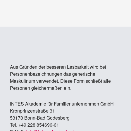
Aus Gründen der besseren Lesbarkeit wird bei
Personenbezeichnungen das generische
Maskulinum verwendet. Diese Form schließt alle
Personen gleichermaßen ein.
IN­TES Aka­de­mie für Fa­mi­li­en­un­ter­neh­men GmbH
Kron­prin­zen­stra­ße 31
53173 Bonn-Bad Go­des­berg
Tel. +49 228 854696-61