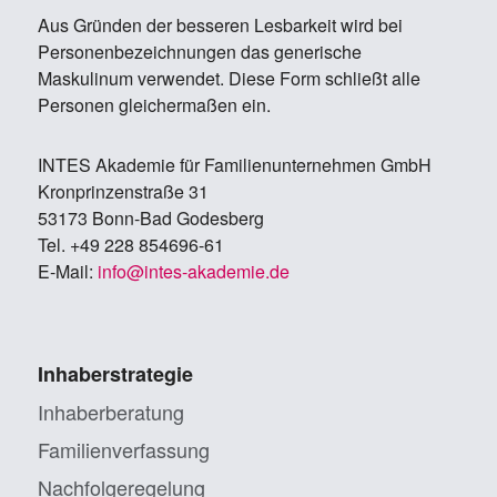
Aus Gründen der besseren Lesbarkeit wird bei
Personenbezeichnungen das generische
Maskulinum verwendet. Diese Form schließt alle
Personen gleichermaßen ein.
IN­TES Aka­de­mie für Fa­mi­li­en­un­ter­neh­men GmbH
Kron­prin­zen­stra­ße 31
53173 Bonn-Bad Go­des­berg
Tel. +49 228 854696-61
E-Mail:
info@in­tes-aka­de­mie.de
Inhaberstrategie
Inhaberberatung
Familienverfassung
Nachfolgeregelung