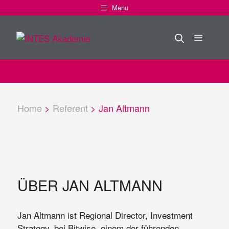
Zum
Menu
Inhalt
springen
Menü
Home
>
Referent
>
Jan Altmann
ÜBER JAN ALTMANN
Jan Altmann ist Regional Director, Investment
Strategy, bei Bitwise, einem der führenden