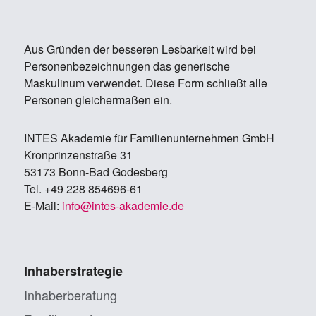
Aus Gründen der besseren Lesbarkeit wird bei
Personenbezeichnungen das generische
Maskulinum verwendet. Diese Form schließt alle
Personen gleichermaßen ein.
IN­TES Aka­de­mie für Fa­mi­li­en­un­ter­neh­men GmbH
Kron­prin­zen­stra­ße 31
53173 Bonn-Bad Go­des­berg
Tel. +49 228 854696-61
E-Mail:
info@in­tes-aka­de­mie.de
Inhaberstrategie
Inhaberberatung