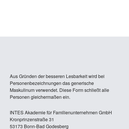
Aus Gründen der besseren Lesbarkeit wird bei
Personenbezeichnungen das generische
Maskulinum verwendet. Diese Form schließt alle
Personen gleichermaßen ein.
IN­TES Aka­de­mie für Fa­mi­li­en­un­ter­neh­men GmbH
Kron­prin­zen­stra­ße 31
53173 Bonn-Bad Go­des­berg