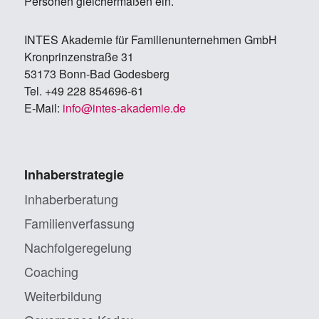
Personen gleichermaßen ein.
IN­TES Aka­de­mie für Fa­mi­li­en­un­ter­neh­men GmbH
Kron­prin­zen­stra­ße 31
53173 Bonn-Bad Go­des­berg
Tel. +49 228 854696-61
E-Mail:
info@in­tes-aka­de­mie.de
Inhaberstrategie
Inhaberberatung
Familienverfassung
Nachfolgeregelung
Coaching
Weiterbildung