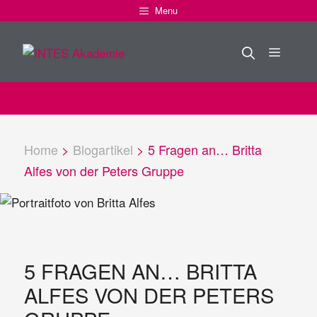
Zum
Menu
Inhalt
springen
Menü
Home
>
Blogartikel
>
5 Fragen an… Britta
Alfes von der Peters Gruppe
5 FRAGEN AN… BRITTA
ALFES VON DER PETERS