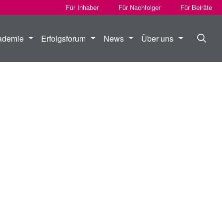
Für Inhaber
Für Nachfolger
Für Beiräte
ademie
Erfolgsforum
News
Über uns