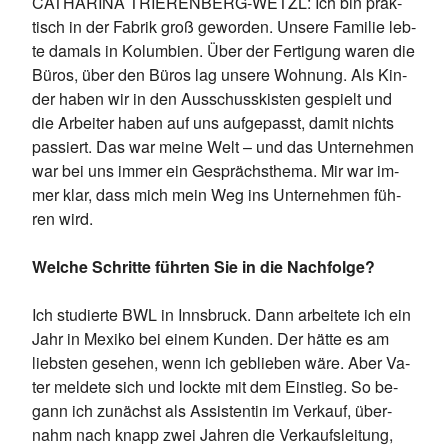
CA­THA­RI­NA TRIE­REN­BERG-WETZL: Ich bin prak­
tisch in der Fa­brik groß ge­wor­den. Un­se­re Fa­mi­lie leb­
te da­mals in Ko­lum­bi­en. Über der Fer­ti­gung wa­ren die
Bü­ros, über den Bü­ros lag un­se­re Woh­nung. Als Kin­
der ha­ben wir in den Aus­schuss­kis­ten ge­spielt und
die Ar­bei­ter ha­ben auf uns auf­ge­passt, da­mit nichts
pas­siert. Das war mei­ne Welt – und das Un­ter­neh­men
war bei uns im­mer ein Ge­sprächs­the­ma. Mir war im­
mer klar, dass mich mein Weg ins Un­ter­neh­men füh­
ren wird.
Welche Schritte führten Sie in die Nachfolge?
Ich stu­dier­te BWL in Inns­bruck. Dann ar­bei­te­te ich ein
Jahr in Me­xi­ko bei ei­nem Kun­den. Der hät­te es am
liebs­ten ge­se­hen, wenn ich ge­blie­ben wäre. Aber Va­
ter mel­de­te sich und lock­te mit dem Ein­stieg. So be­
gann ich zu­nächst als As­sis­ten­tin im Ver­kauf, über­
nahm nach knapp zwei Jah­ren die Ver­kaufs­lei­tung,