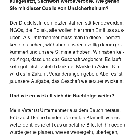
ausgesetzt, Stichwort Werbeverbote. Wie gehen
Sie mit dieser Quelle von Unsicherheit um?
Der Druck ist in den letz­ten Jah­ren stär­ker ge­wor­den.
NGOs, die Po­li­tik, alle wol­len hier ih­ren Ein­fl uss aus­
üben. Als Un­ter­neh­mer muss man in die­se The­ma­ti­
ken ein­tau­chen, wir ha­ben uns recht­zei­tig dar­um ge­
küm­mert und un­se­re Stim­me er­ho­ben. Wir ha­ben kei­
ne Angst, dass uns das Ge­schäft weg­bricht. Es läuft
sehr gut, nicht zu­letzt dank der Märk­te in Asi­en. Klar
wird es in Zu­kunft Ver­än­de­run­gen ge­ben. Aber es ist
ja un­se­re Auf­ga­be, das Ge­schäft wei­ter­zu­ent­wi­ckeln.
Und wie entwickelt sich die Nachfolge weiter?
Mein Va­ter ist Un­ter­neh­mer aus dem Bauch her­aus.
Er braucht kei­ne hun­dert­pro­zen­ti­ge Klar­heit, wie es
wei­ter­geht, es reicht das un­ge­fäh­re Bild. Ich hin­ge­gen
wür­de ger­ne pla­nen, wie es wei­ter­geht, über­le­gen,