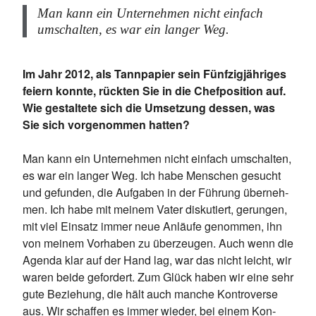
Man kann ein Un­ter­neh­men nicht ein­fach
um­schal­ten, es war ein lan­ger Weg.
Im Jahr 2012, als Tannpapier sein Fünfzigjähriges
feiern konnte, rückten Sie in die Chefposition auf.
Wie gestaltete sich die Umsetzung dessen, was
Sie sich vorgenommen hatten?
Man kann ein Un­ter­neh­men nicht ein­fach um­schal­ten,
es war ein lan­ger Weg. Ich habe Men­schen ge­sucht
und ge­fun­den, die Auf­ga­ben in der Füh­rung über­neh­
men. Ich habe mit mei­nem Va­ter dis­ku­tiert, ge­run­gen,
mit viel Ein­satz im­mer neue An­läu­fe ge­nom­men, ihn
von mei­nem Vor­ha­ben zu über­zeu­gen. Auch wenn die
Agen­da klar auf der Hand lag, war das nicht leicht, wir
wa­ren bei­de ge­for­dert. Zum Glück ha­ben wir eine sehr
gute Be­zie­hung, die hält auch man­che Kon­tro­ver­se
aus. Wir schaf­fen es im­mer wie­der, bei ei­nem Kon­