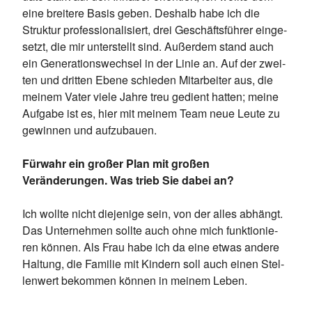
eine brei­te­re Ba­sis ge­ben. Des­halb habe ich die
Struk­tur pro­fes­sio­na­li­siert, drei Ge­schäfts­füh­rer ein­ge­
setzt, die mir un­ter­stellt sind. Au­ßer­dem stand auch
ein Ge­ne­ra­ti­ons­wech­sel in der Li­nie an. Auf der zwei­
ten und drit­ten Ebe­ne schie­den Mit­ar­bei­ter aus, die
mei­nem Va­ter vie­le Jah­re treu ge­dient hat­ten; mei­ne
Auf­ga­be ist es, hier mit mei­nem Team neue Leu­te zu
ge­win­nen und auf­zu­bau­en.
Fürwahr ein großer Plan mit großen
Veränderungen. Was trieb Sie dabei an?
Ich woll­te nicht die­je­ni­ge sein, von der al­les ab­hängt.
Das Un­ter­neh­men soll­te auch ohne mich funk­tio­nie­
ren kön­nen. Als Frau habe ich da eine et­was an­de­re
Hal­tung, die Fa­mi­lie mit Kin­dern soll auch ei­nen Stel­
len­wert be­kom­men kön­nen in mei­nem Le­ben.