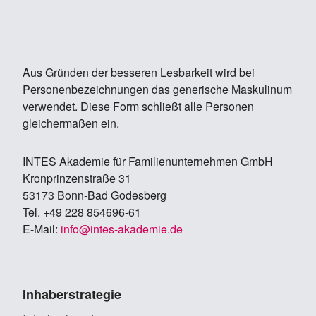
Aus Gründen der besseren Lesbarkeit wird bei
Personenbezeichnungen das generische Maskulinum
verwendet. Diese Form schließt alle Personen
gleichermaßen ein.
IN­TES Aka­de­mie für Fa­mi­li­en­un­ter­neh­men GmbH
Kron­prin­zen­stra­ße 31
53173 Bonn-Bad Go­des­berg
Tel. +49 228 854696-61
E-Mail:
info@in­tes-aka­de­mie.de
Inhaberstrategie