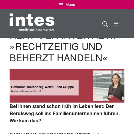
Zum
Menu
Inhalt
springen
Menü
NEXT GEN INTERVIEW:
»RECHTZEITIG UND
BEHERZT HANDELN«
Bei Ihnen stand schon früh im Leben fest: Der
Berufsweg soll ins Familienunternehmen führen.
Wie kam das?