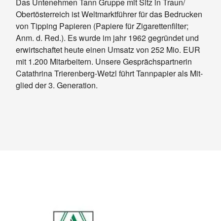
Das Un­te­neh­men Tann Grup­pe mit Sitz in Traun/​
Ober­t­ös­ter­reich ist Welt­markt­füh­rer für das Be­dru­cken
von Tip­ping Pa­pie­ren (Pa­pie­re für Zi­ga­ret­ten­fil­ter;
Anm. d. Red.). Es wur­de im jahr 1962 ge­grün­det und
er­wirt­schaf­tet heu­te ei­nen Um­satz von 252 Mio. EUR
mit 1.200 Mit­ar­bei­tern. Un­se­re Ge­sprächs­part­ne­rin
Catath­ri­na Trie­ren­berg-Wetzl führt Tann­pa­pier als Mit­
glied der 3. Ge­ne­ra­ti­on.