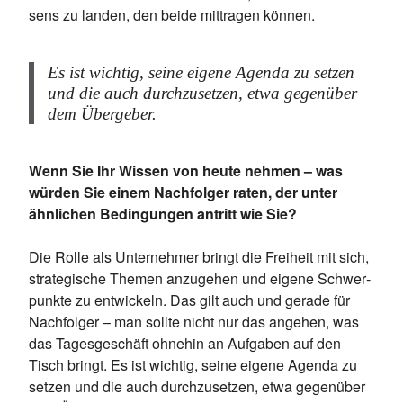
sens zu lan­den, den bei­de mit­tra­gen kön­nen.
Es ist wich­tig, sei­ne ei­ge­ne Agen­da zu set­zen
und die auch durch­zu­set­zen, etwa ge­gen­über
dem Über­ge­ber.
Wenn Sie Ihr Wissen von heute nehmen – was
würden Sie einem Nachfolger raten, der unter
ähnlichen Bedingungen antritt wie Sie?
Die Rol­le als Un­ter­neh­mer bringt die Frei­heit mit sich,
stra­te­gi­sche The­men an­zu­ge­hen und ei­ge­ne Schwer­
punk­te zu ent­wi­ckeln. Das gilt auch und ge­ra­de für
Nach­fol­ger – man soll­te nicht nur das an­ge­hen, was
das Ta­ges­ge­schäft oh­ne­hin an Auf­ga­ben auf den
Tisch bringt. Es ist wich­tig, sei­ne ei­ge­ne Agen­da zu
set­zen und die auch durch­zu­set­zen, etwa ge­gen­über