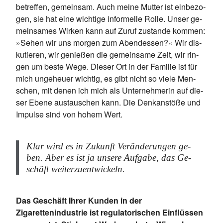
be­tref­fen, ge­mein­sam. Auch mei­ne Mut­ter ist ein­be­zo­
gen, sie hat eine wich­ti­ge in­for­mel­le Rol­le. Un­ser ge­
mein­sa­mes Wir­ken kann auf Zu­ruf zu­stan­de kom­men:
»Se­hen wir uns mor­gen zum Abend­es­sen?« Wir dis­
ku­tie­ren, wir ge­nie­ßen die ge­mein­sa­me Zeit, wir rin­
gen um bes­te Wege. Die­ser Ort in der Fa­mi­lie ist für
mich un­ge­heu­er wich­tig, es gibt nicht so vie­le Men­
schen, mit de­nen ich mich als Un­ter­neh­me­rin auf die­
ser Ebe­ne aus­tau­schen kann. Die Denk­an­stö­ße und
Im­pul­se sind von ho­hem Wert.
Klar wird es in Zu­kunft Ver­än­de­run­gen ge­
ben. Aber es ist ja un­se­re Auf­ga­be, das Ge­
schäft wei­ter­zu­ent­wi­ckeln.
Das Geschäft Ihrer Kunden in der
Zigarettenindustrie ist regulatorischen Einflüssen