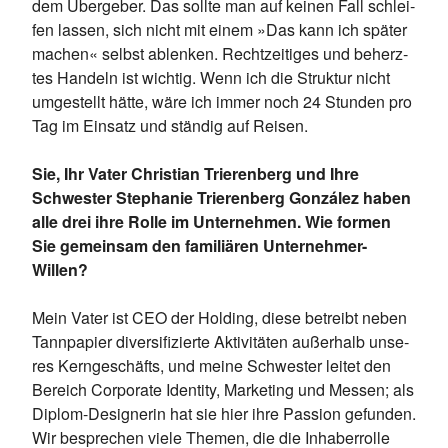
dem Über­ge­ber. Das soll­te man auf kei­nen Fall schlei­
fen las­sen, sich nicht mit ei­nem »Das kann ich spä­ter
ma­chen« selbst ab­len­ken. Recht­zei­ti­ges und be­herz­
tes Han­deln ist wich­tig. Wenn ich die Struk­tur nicht
um­ge­stellt hät­te, wäre ich im­mer noch 24 Stun­den pro
Tag im Ein­satz und stän­dig auf Rei­sen.
Sie, Ihr Vater Christian Trierenberg und Ihre
Schwester Stephanie Trierenberg González haben
alle drei ihre Rolle im Unternehmen. Wie formen
Sie gemeinsam den familiären Unternehmer-
Willen?
Mein Va­ter ist CEO der Hol­ding, die­se be­treibt ne­ben
Tann­pa­pier di­ver­si­fi­zier­te Ak­ti­vi­tä­ten au­ßer­halb un­se­
res Kern­ge­schäfts, und mei­ne Schwes­ter lei­tet den
Be­reich Cor­po­ra­te Iden­ti­ty, Mar­ke­ting und Mes­sen; als
Di­plom-De­si­gne­rin hat sie hier ihre Pas­si­on ge­fun­den.
Wir be­spre­chen vie­le The­men, die die In­ha­berrol­le