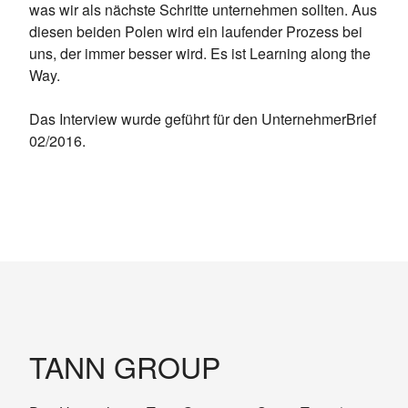
was wir als nächs­te Schrit­te un­ter­neh­men soll­ten. Aus
die­sen bei­den Po­len wird ein lau­fen­der Pro­zess bei
uns, der im­mer bes­ser wird. Es ist Learning along the
Way.
Das In­ter­view wurde geführt für den Un­ter­neh­mer­Brief
02/​2016.
TANN GROUP