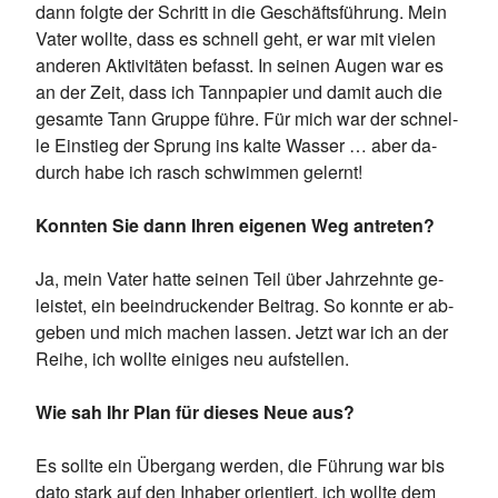
dann folg­te der Schritt in die Ge­schäfts­füh­rung. Mein
Va­ter woll­te, dass es schnell geht, er war mit vie­len
an­de­ren Ak­ti­vi­tä­ten be­fasst. In sei­nen Au­gen war es
an der Zeit, dass ich Tann­pa­pier und da­mit auch die
ge­sam­te Tann Grup­pe füh­re. Für mich war der schnel­
le Ein­stieg der Sprung ins kal­te Was­ser … aber da­
durch habe ich rasch schwim­men ge­lernt!
Konnten Sie dann Ihren eigenen Weg antreten?
Ja, mein Va­ter hat­te sei­nen Teil über Jahr­zehn­te ge­
leis­tet, ein be­ein­dru­cken­der Bei­trag. So konn­te er ab­
ge­ben und mich ma­chen las­sen. Jetzt war ich an der
Rei­he, ich woll­te ei­ni­ges neu auf­stel­len.
Wie sah Ihr Plan für dieses Neue aus?
Es soll­te ein Über­gang wer­den, die Füh­rung war bis
dato stark auf den In­ha­ber ori­en­tiert, ich woll­te dem