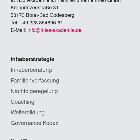
Kron­prin­zen­stra­ße 31
53173 Bonn-Bad Go­des­berg
Tel. +49 228 854696-61
E-Mail:
info@in­tes-aka­de­mie.de
Inhaberstrategie
Inhaberberatung
Familienverfassung
Nachfolgeregelung
Coaching
Weiterbildung
Governance Kodex