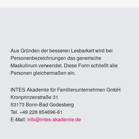
Aus Gründen der besseren Lesbarkeit wird bei
Personenbezeichnungen das generische
Maskulinum verwendet. Diese Form schließt alle
Personen gleichermaßen ein.
IN­TES Aka­de­mie für Fa­mi­li­en­un­ter­neh­men GmbH
Kron­prin­zen­stra­ße 31
53173 Bonn-Bad Go­des­berg
Tel. +49 228 854696-61
E-Mail:
info@in­tes-aka­de­mie.de