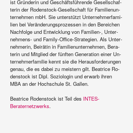
ist Grün­de­rin und Ge­schäfts­füh­ren­de Ge­sell­schaf­
te­rin der Ro­den­stock-Ge­sell­schaft für Fa­mi­li­en­un­
ter­neh­men mbH. Sie un­ter­stützt Un­ter­neh­mer­fa­mi­
li­en bei Ver­än­de­rungs­pro­zes­sen in den Be­rei­chen
Nach­fol­ge und Ent­wick­lung von Fa­mi­li­en-, Un­ter­
neh­mens- und Fa­mi­ly-Of­fice-Stra­te­gi­en. Als Un­ter­
neh­me­rin, Bei­rä­tin in Fa­mi­li­en­un­ter­neh­men, Be­ra­
te­rin und Mit­glied der fünf­ten Ge­ne­ra­ti­on ei­ner Un­
ter­neh­mer­fa­mi­lie kennt sie die Her­aus­for­de­run­gen
ge­nau, die es da­bei zu meis­tern gilt. Bea­tri­ce Ro­
den­stock ist Dipl. So­zio­lo­gin und er­warb ih­ren
MBA an der Hoch­schu­le St. Gal­len.
Beatrice Rodenstock ist Teil des
INTES-
Beraternetzwerks
.