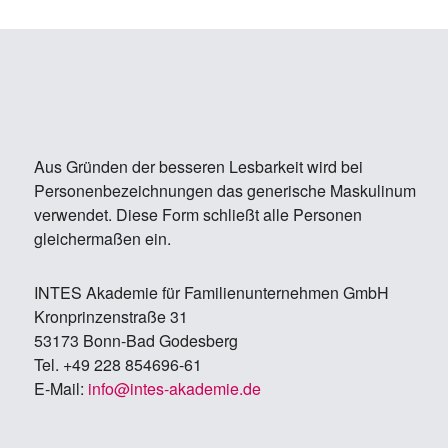
Aus Gründen der besseren Lesbarkeit wird bei
Personenbezeichnungen das generische Maskulinum
verwendet. Diese Form schließt alle Personen
gleichermaßen ein.
IN­TES Aka­de­mie für Fa­mi­li­en­un­ter­neh­men GmbH
Kron­prin­zen­stra­ße 31
53173 Bonn-Bad Go­des­berg
Tel. +49 228 854696-61
E-Mail:
info@in­tes-aka­de­mie.de