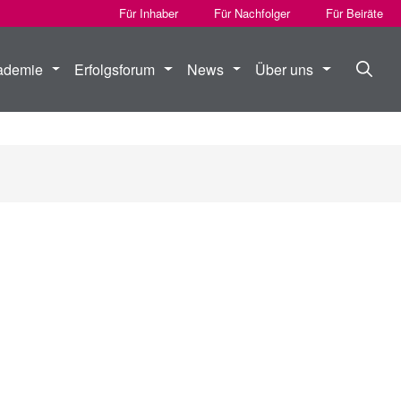
Für Inhaber
Für Nachfolger
Für Beiräte
ademie
Erfolgsforum
News
Über uns