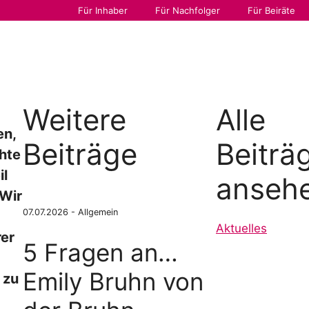
Für Inhaber
Für Nachfolger
Für Beiräte
folgsforum
News
Über uns
Weitere
Alle
en,
Beiträge
Beiträ
chte
il
anseh
 Wir
07.07.2026 -
Allgemein
Aktuelles
rer
5 Fragen an…
Emily Bruhn von
 zu