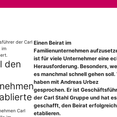
en
NextGen
Beirat
Akademie
Er
Einen Beirat im
Familienunternehmen aufzusetz
ist für viele Unternehmer eine e
l den
Herausforderung. Besonders, we
es manchmal schnell gehen soll.
haben mit Andreas Urbez
rnehmen
gesprochen. Er ist Geschäftsfüh
ablierte
der Carl Stahl Gruppe und hat es
geschafft, den Beirat erfolgreich
rnehmen Carl
etablieren.