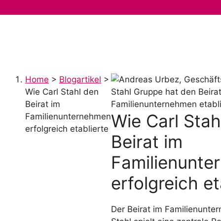
Zum
Inhalt
springen
Beratung Familienunternehm
Home
>
Blogartikel
>
Wie Carl Stahl den
Beirat im
Wie Carl Stah
Familienunternehmen
erfolgreich etablierte
Beirat im
Familienunte
erfolgreich et
Der Beirat im Familienunte