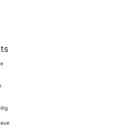
ts
de
n
itig
neue