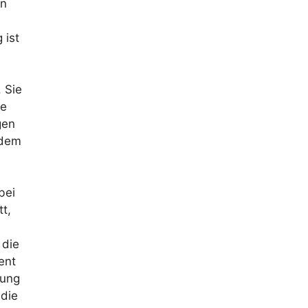
en
 ist
. Sie
ie
gen
 dem
bei
tt,
 die
ent
rung
 die