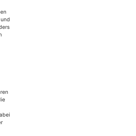
nen
n und
nders
h
uren
die
dabei
er