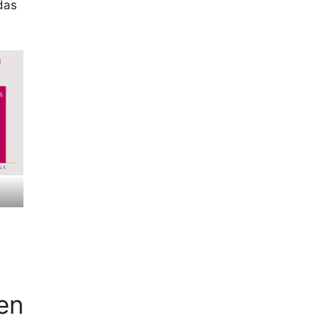
 das
en