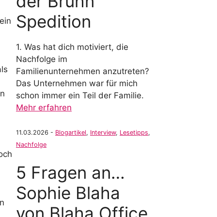
der Bruhn
Spedition
 ein
1. Was hat dich motiviert, die
Nachfolge im
ls
Familienunternehmen anzutreten?
Das Unternehmen war für mich
en
schon immer ein Teil der Familie.
Mehr erfahren
11.03.2026 -
Blogartikel
,
Interview
,
Lesetipps
,
Nachfolge
och
5 Fragen an…
Sophie Blaha
in
von Blaha Office