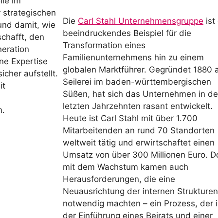
lle im
strategischen
Die
Carl Stahl Unternehmensgruppe
ist
und damit, wie
beeindruckendes Beispiel für die
schafft, den
Transformation eines
eration
Familienunternehmens hin zu einem
ne Expertise
globalen Marktführer. Gegründet 1880 a
cher aufstellt.
Seilerei im baden-württembergischen
it
Süßen, hat sich das Unternehmen in d
letzten Jahrzehnten rasant entwickelt.
n.
Heute ist Carl Stahl mit über 1.700
Mitarbeitenden an rund 70 Standorten
weltweit tätig und erwirtschaftet einen
Umsatz von über 300 Millionen Euro. D
mit dem Wachstum kamen auch
Herausforderungen, die eine
Neuausrichtung der internen Strukturen
notwendig machten – ein Prozess, der 
der Einführung eines Beirats und einer