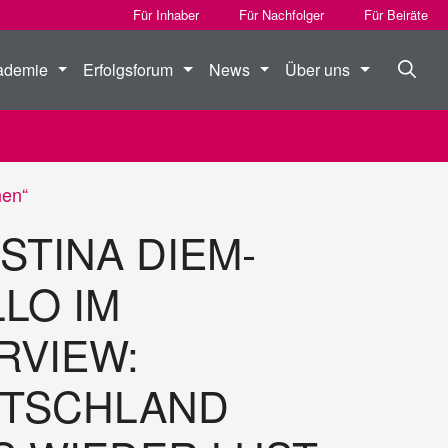
Für Inhaber
Für Nachfolger
Für Beiräte
ademie
Erfolgsforum
News
Über uns
hen“
STINA DIEM-
LO IM
RVIEW:
UTSCHLAND