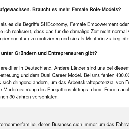
 aufgewachsen. Braucht es mehr Female Role-Models?
n, als es die Begriffe SHEconomy, Female Empowerment oder
e ich realisiert, dass das für die damalige Zeit nicht norma
derinnentum zu motivieren und sie als Mentorin zu begleite
n unter Gründern und Entrepreneuren gibt?
rierekiller in Deutschland. Andere Länder sind uns bei die
etreuung und dem Dual Career Model. Bei uns fehlen 430.000
s sich dringend ändern, um das Arbeitskräftepotenzial von 
 Modernisierung des Ehegattensplittings, damit Frauen auch d
nen 30 Jahren verschlafen.
ernehmerfamilie, deren Business sich immer um das Fahrrad 