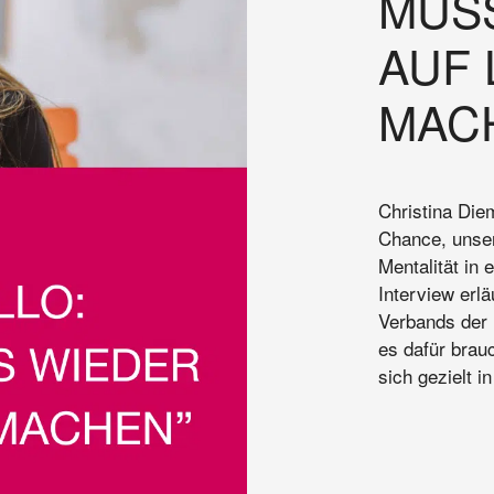
MUS
AUF 
MAC
Christina Diem
Chance, unser
Mentalität in 
Interview erl
Verbands der 
es dafür brau
sich gezielt in