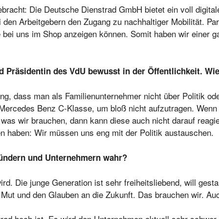
racht: Die Deutsche Dienstrad GmbH bietet ein voll digita
den Arbeitgebern den Zugang zu nachhaltiger Mobilität. Para
e bei uns im Shop anzeigen können. Somit haben wir einer ga
d Präsidentin des VdU bewusst in der Öffentlichkeit. Wi
ung, dass man als Familienunternehmer nicht über Politik ode
ne Mercedes Benz C-Klasse, um bloß nicht aufzutragen. Wen
eln, was wir brauchen, dann kann diese auch nicht darauf re
nden haben: Wir müssen uns eng mit der Politik austauschen.
ündern und Unternehmern wahr?
ird. Die junge Generation ist sehr freiheitsliebend, will gest
en Mut und den Glauben an die Zukunft. Das brauchen wir. Au
sgrad hoch ist. Es wird den Unternehmen aktuell sehr schwe