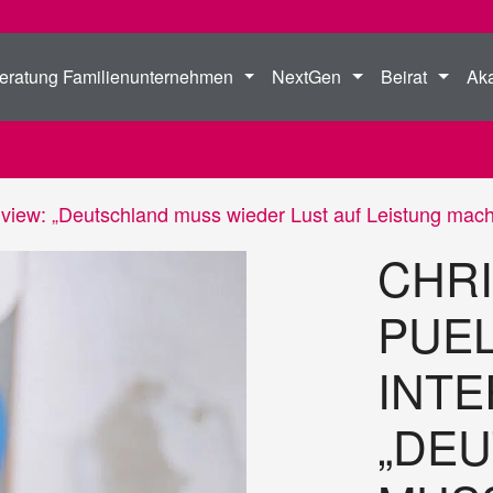
eratung Familienunternehmen
NextGen
Beirat
Ak
erview: „Deutschland muss wieder Lust auf Leistung mac
CHRI
PUEL
INTE
„DE