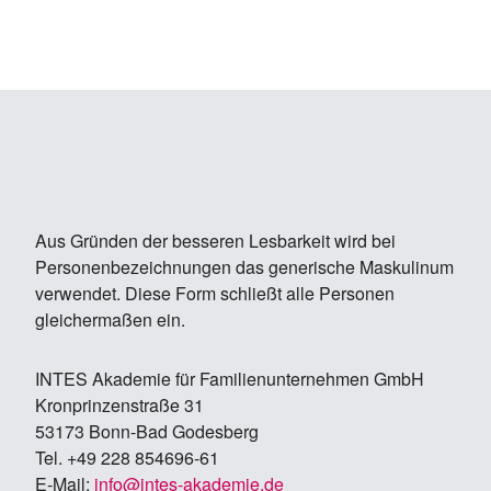
Aus Gründen der besseren Lesbarkeit wird bei
Personenbezeichnungen das generische Maskulinum
verwendet. Diese Form schließt alle Personen
gleichermaßen ein.
IN­TES Aka­de­mie für Fa­mi­li­en­un­ter­neh­men GmbH
Kron­prin­zen­stra­ße 31
53173 Bonn-Bad Go­des­berg
Tel. +49 228 854696-61
E-Mail:
info@in­tes-aka­de­mie.de