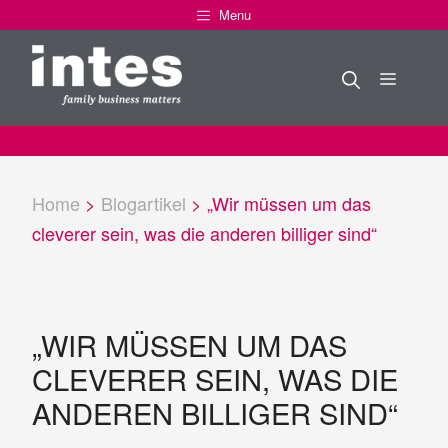
Zum
Menu
Inhalt
springen
Menü
Home
>
Blogartikel
>
„Wir müssen um das
cleverer sein, was die anderen billiger sind“
„WIR MÜSSEN UM DAS
CLEVERER SEIN, WAS DIE
ANDEREN BILLIGER SIND“