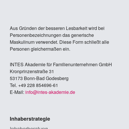
Aus Gründen der besseren Lesbarkeit wird bei
Personenbezeichnungen das generische
Maskulinum verwendet. Diese Form schließt alle
Personen gleichermaßen ein.
IN­TES Aka­de­mie für Fa­mi­li­en­un­ter­neh­men GmbH
Kron­prin­zen­stra­ße 31
53173 Bonn-Bad Go­des­berg
Tel. +49 228 854696-61
E-Mail:
info@in­tes-aka­de­mie.de
Inhaberstrategie
Inhaberberatung