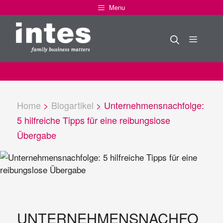
Zum
Menu
Inhalt
springen
Menü
Home
>
Blogartikel
>
Unternehmensnachfolge:
5 hilfreiche Tipps für eine reibungslose
Übergabe
UNTERNEHMENSNACHFO