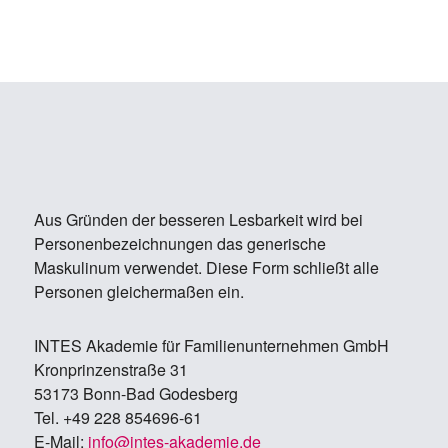
Aus Gründen der besseren Lesbarkeit wird bei
Personenbezeichnungen das generische
Maskulinum verwendet. Diese Form schließt alle
Personen gleichermaßen ein.
IN­TES Aka­de­mie für Fa­mi­li­en­un­ter­neh­men GmbH
Kron­prin­zen­stra­ße 31
53173 Bonn-Bad Go­des­berg
Tel. +49 228 854696-61
E-Mail:
info@in­tes-aka­de­mie.de